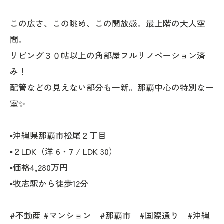
この広さ、この眺め、この開放感。最上階の大人空
間。
リビング３０帖以上の角部屋フルリノベーション済
み！
配管などの見えない部分も一新。那覇中心の特別な一
室✨
▪️沖縄県那覇市松尾２丁目
▪️２LDK（洋 6・7 / LDK 30）
▪️価格4,280万円
▪️牧志駅から徒歩12分
#不動産 #マンション #那覇市 #国際通り #沖縄