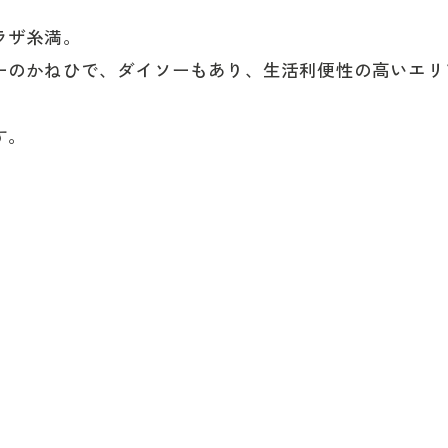
ラザ糸満。
ーのかねひで、ダイソーもあり、生活利便性の高いエリ
す。